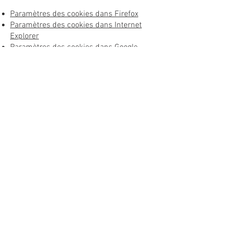
Paramètres des cookies dans Firefox
Paramètres des cookies dans Internet
Explorer
Paramètres des cookies dans Google
Chrome
Paramètres des cookies dans Safari
(OS X)
Paramètres des cookies dans Safari
(iOS)
Paramètres des cookies dans Android
Pour refuser et empêcher que vos
données soient utilisées par Google
Analytics sur tous les sites web,
consultez les instructions
suivantes :
https://tools.google.com/dlp
age/gaoptout?hl=fr
.
Il se peut que nous modifiions cette
politique en matière de cookies. Nous